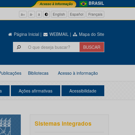
BRASIL
a+
a-
a
English
Español
Français
Página Inicial
|
WEBMAIL
|
Mapa do Site
Publicações
Bibliotecas
Acesso à informação
a
Ações afirmativas
Acessibilidade
Sistemas integrados