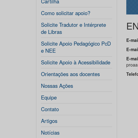
Cartilha
Como solicitar apoio?
E
Solicite Tradutor e Intérprete
de Libras
E-mai
Solicite Apoio Pedagógico PcD
E-mai
e NEE
E-mai
Solicite Apoio à Acessibilidade
proaa
Orientações aos docentes
Telef
Nossas Ações
Equipe
Contato
Artigos
Notícias