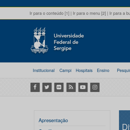
Ir para o conteúdo [1]
|
Ir para o menu [2]
|
Ir para a b
Institucional
Campi
Hospitais
Ensino
Pesqui
Facebook
Twitter
Flickr
RSS
Youtube
Instagram
Apresentação
Di