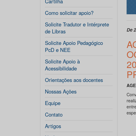
Cartilha
Como solicitar apoio?
Solicite Tradutor e Intérprete
De 2
de Libras
A
Solicite Apoio Pedagógico
PcD e NEE
O
Solicite Apoio à
2
Acessibilidade
P
Orientações aos docentes
AGE
Nossas Ações
Conv
real
Equipe
entr
espe
Contato
Artigos