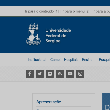
Ir para o conteúdo [1]
|
Ir para o menu [2]
|
Ir para a b
Institucional
Campi
Hospitais
Ensino
Pesqui
Facebook
Twitter
Flickr
RSS
Youtube
Instagram
Apresentação
D