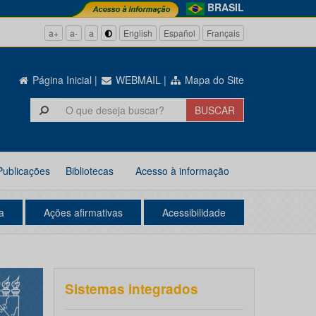
BRASIL
a+
a-
a
English
Español
Français
Página Inicial
|
WEBMAIL
|
Mapa do Site
Publicações
Bibliotecas
Acesso à informação
a
Ações afirmativas
Acessibilidade
Sistemas integrados