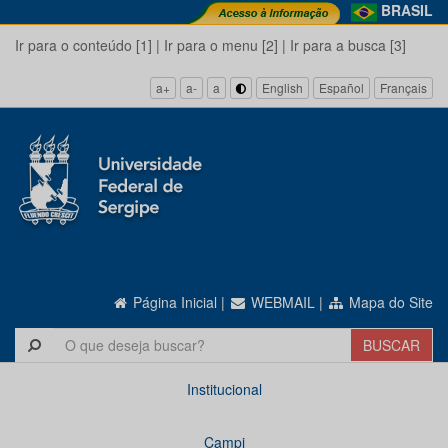
BRASIL
Ir para o conteúdo [1]
|
Ir para o menu [2]
|
Ir para a busca [3]
a+
a-
a
English
Español
Français
Página Inicial
|
WEBMAIL
|
Mapa do Site
Institucional
Campi