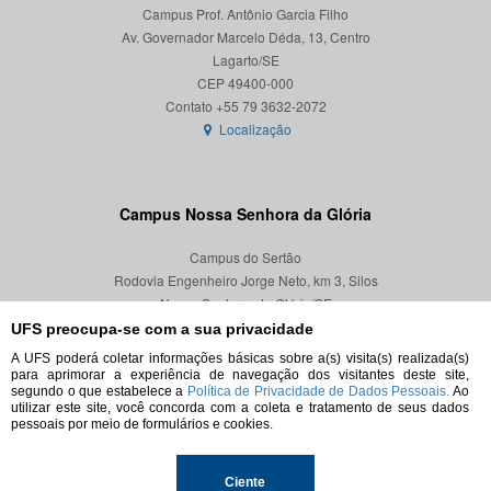
Campus Prof. Antônio Garcia Filho
Av. Governador Marcelo Déda, 13, Centro
Lagarto/SE
CEP 49400-000
Localização
Campus Nossa Senhora da Glória
Campus do Sertão
Rodovia Engenheiro Jorge Neto, km 3, Silos
Nossa Senhora da Glória/SE
CEP 49680-000
UFS preocupa-se com a sua privacidade
A UFS poderá coletar informações básicas sobre a(s) visita(s) realizada(s)
Localização
para aprimorar a experiência de navegação dos visitantes deste site,
segundo o que estabelece a
Política de Privacidade de Dados Pessoais.
Ao
utilizar este site, você concorda com a coleta e tratamento de seus dados
pessoais por meio de formulários e cookies.
© 2026. Todos os direitos reservados.
Ciente