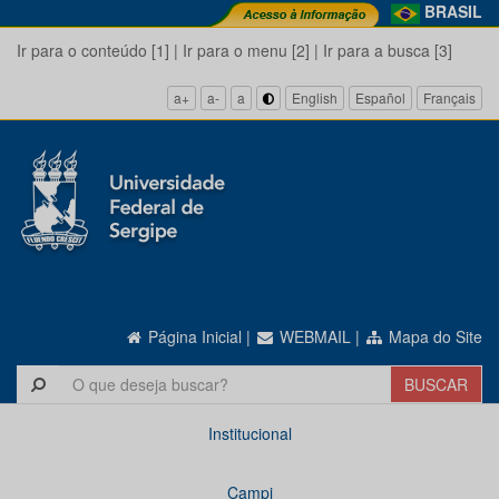
BRASIL
Ir para o conteúdo [1]
|
Ir para o menu [2]
|
Ir para a busca [3]
a+
a-
a
English
Español
Français
Página Inicial
|
WEBMAIL
|
Mapa do Site
Institucional
Campi