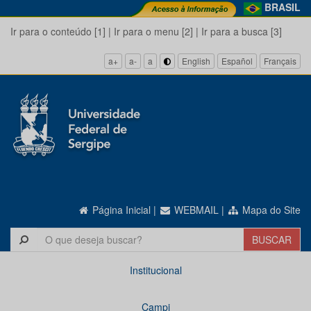
BRASIL
Ir para o conteúdo [1]
|
Ir para o menu [2]
|
Ir para a busca [3]
a+
a-
a
English
Español
Français
Página Inicial
|
WEBMAIL
|
Mapa do Site
Institucional
Campi