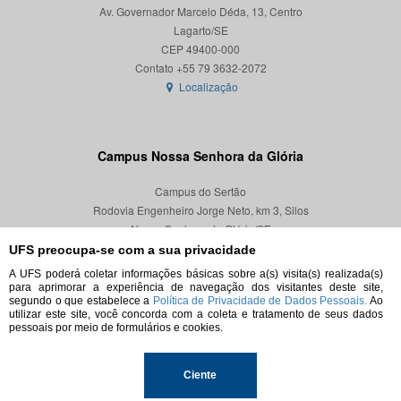
Av. Governador Marcelo Déda, 13, Centro
Lagarto/SE
CEP 49400-000
Localização
Campus Nossa Senhora da Glória
Campus do Sertão
Rodovia Engenheiro Jorge Neto, km 3, Silos
Nossa Senhora da Glória/SE
CEP 49680-000
UFS preocupa-se com a sua privacidade
A UFS poderá coletar informações básicas sobre a(s) visita(s) realizada(s)
Localização
para aprimorar a experiência de navegação dos visitantes deste site,
segundo o que estabelece a
Política de Privacidade de Dados Pessoais.
Ao
utilizar este site, você concorda com a coleta e tratamento de seus dados
pessoais por meio de formulários e cookies.
© 2026. Todos os direitos reservados.
Ciente
Universidade Federal de Sergipe.