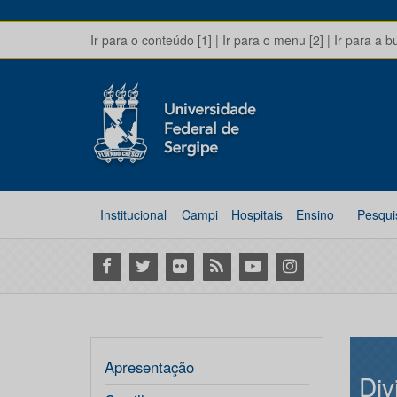
Ir para o conteúdo [1]
|
Ir para o menu [2]
|
Ir para a b
Institucional
Campi
Hospitais
Ensino
Pesqui
Facebook
Twitter
Flickr
RSS
Youtube
Instagram
Apresentação
Div