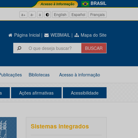
BRASIL
a+
a-
a
English
Español
Français
Página Inicial
|
WEBMAIL
|
Mapa do Site
Publicações
Bibliotecas
Acesso à informação
a
Ações afirmativas
Acessibilidade
Sistemas integrados