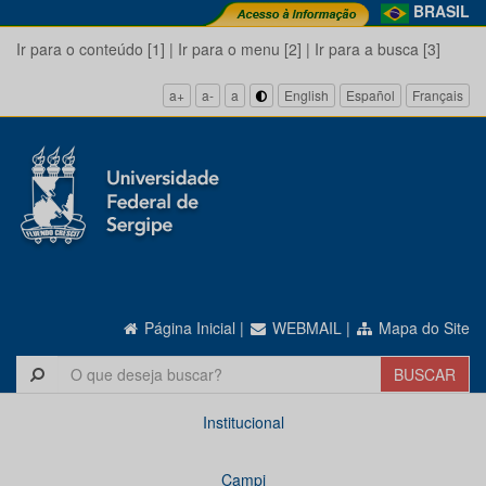
BRASIL
Ir para o conteúdo [1]
|
Ir para o menu [2]
|
Ir para a busca [3]
a+
a-
a
English
Español
Français
Página Inicial
|
WEBMAIL
|
Mapa do Site
Institucional
Campi